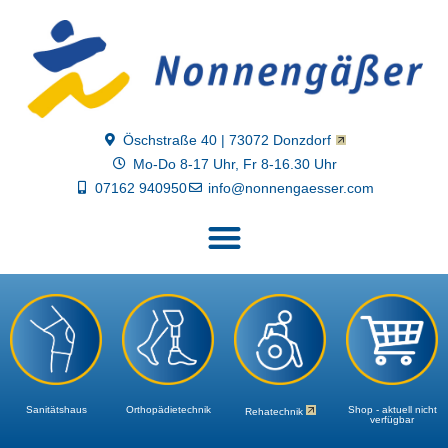
Öschstraße 40 | 73072 Donzdorf
Mo-Do 8-17 Uhr, Fr 8-16.30 Uhr
07162 940950
info@nonnengaesser.com
Sanitäts­haus
Orthopädie­technik
Shop - aktuell nicht
Reha­technik
verfügbar